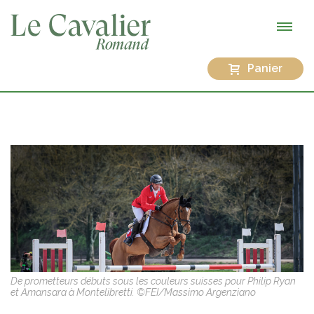
Panier
De prometteurs débuts sous les couleurs suisses pour Philip Ryan
et Amansara à Montelibretti. ©FEI/Massimo Argenziano