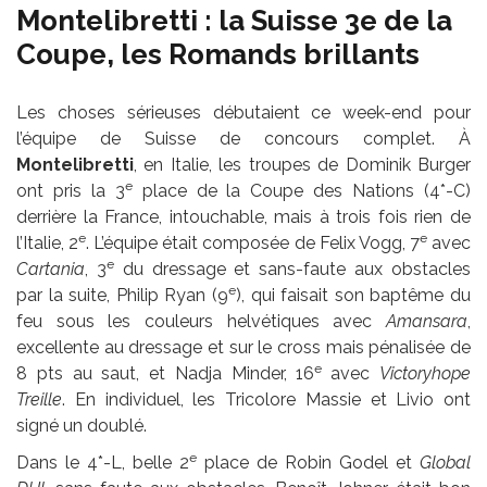
Montelibretti : la Suisse 3e de la
Coupe, les Romands brillants
Les choses sérieuses débutaient ce week-end pour
l’équipe de Suisse de concours complet. À
Montelibretti
, en Italie, les troupes de Dominik Burger
e
ont pris la 3
place de la Coupe des Nations (4*-C)
derrière la France, intouchable, mais à trois fois rien de
e
e
l’Italie, 2
. L’équipe était composée de Felix Vogg, 7
avec
e
Cartania
, 3
du dressage et sans-faute aux obstacles
e
par la suite, Philip Ryan (9
), qui faisait son baptême du
feu sous les couleurs helvétiques avec
Amansara
,
excellente au dressage et sur le cross mais pénalisée de
e
8 pts au saut, et Nadja Minder, 16
avec
Victoryhope
Treille
. En individuel, les Tricolore Massie et Livio ont
signé un doublé.
e
Dans le 4*-L, belle 2
place de Robin Godel et
Global