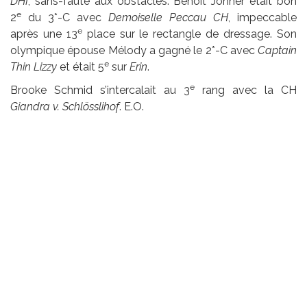
DHI
, sans-faute aux obstacles. Benoît Johner était bon
e
2
du 3*-C avec
Demoiselle Peccau CH
, impeccable
e
après une 13
place sur le rectangle de dressage. Son
olympique épouse Mélody a gagné le 2*-C avec
Captain
e
Thin Lizzy
et était 5
sur
Erin
.
e
Brooke Schmid s’intercalait au 3
rang avec la CH
Giandra v. Schlösslihof
. E.O.