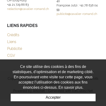
CH-1009 Pully
40
+41 21 729 86 83
Françoise Jutzi : +41 78 636 04
redaction@cavalier-romand.ch
99
publicite@cavalier-romand.ch
LIENS RAPIDES
Crédits
Liens
Publicité
CGV
Ce site utilise des cookies à des fins de
statistiques, d’optimisation et de marketing ciblé.
En poursuivant votre visite sur cette page, vous
Copyright © 1999 - 2026 Le Cavalier Romand - Tous droits
acceptez l’utilisation des cookies aux fins
réservés
énoncées ci-dessus. En savoir plus.
Powered by Artionet
-
Generated with IceCube2.Net
Accepter