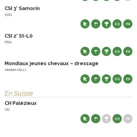
CSI 3* Samorin
SVQ
CSI 2* St-Lô
FRA
Mondiaux jeunes chevaux – dressage
Verden (ALL)
En Suisse
CH Palézieux
VD