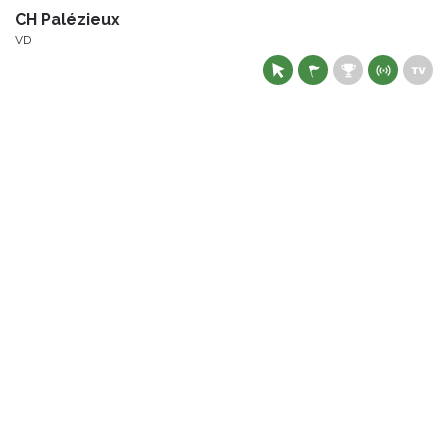
CH Palézieux
VD