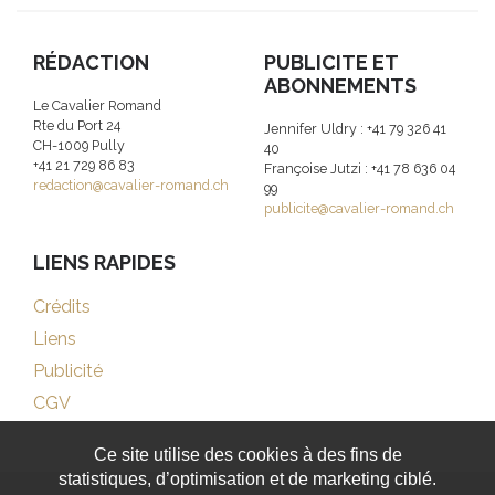
RÉDACTION
PUBLICITE ET
ABONNEMENTS
Le Cavalier Romand
Rte du Port 24
Jennifer Uldry : +41 79 326 41
CH-1009 Pully
40
+41 21 729 86 83
Françoise Jutzi : +41 78 636 04
redaction@cavalier-romand.ch
99
publicite@cavalier-romand.ch
LIENS RAPIDES
Crédits
Liens
Publicité
CGV
Ce site utilise des cookies à des fins de
statistiques, d’optimisation et de marketing ciblé.