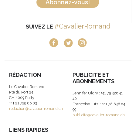
Abonnez-vous!
#CavalierRomand
SUIVEZ LE
RÉDACTION
PUBLICITE ET
ABONNEMENTS
Le Cavalier Romand
Rte du Port 24
Jennifer Uldry : +41 79 326 41
CH-1009 Pully
40
+41 21 729 86 83
Françoise Jutzi : +41 78 636 04
redaction@cavalier-romand.ch
99
publicite@cavalier-romand.ch
LIENS RAPIDES