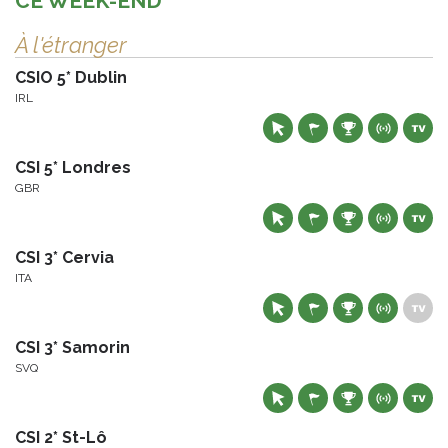
CE WEEK-END
À l'étranger
CSIO 5* Dublin
IRL
CSI 5* Londres
GBR
CSI 3* Cervia
ITA
CSI 3* Samorin
SVQ
CSI 2* St-Lô