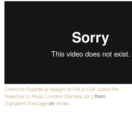
Charlotte Dujardin & Valegro WORLD CUP Grand Prix
Freestyle to Music London Olympia 2013
from
Toptalent Dressage
on
Vimeo
.