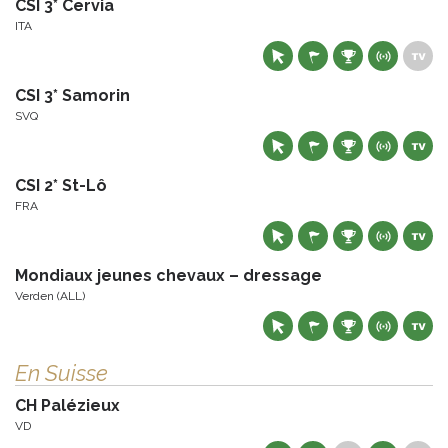
CSI 3* Cervia
ITA
CSI 3* Samorin
SVQ
CSI 2* St-Lô
FRA
Mondiaux jeunes chevaux – dressage
Verden (ALL)
En Suisse
CH Palézieux
VD