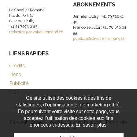
ABONNEMENTS
Le Cavalier Romand
Rte du Port 24
Jennifer Uldry : +41 79 326 41
CH-1009 Pully
40
+41 21 729 86 83
Françoise Jutzi : +41 78 636 04
redaction@cavalier-romand.ch
99
publicite@cavalier-romand.ch
LIENS RAPIDES
Crédits
Liens
Publicité
CGV
Ce site utilise des cookies à des fins de
statistiques, d’optimisation et de marketing ciblé.
En poursuivant votre visite sur cette page, vous
acceptez l’utilisation des cookies aux fins
Copyright © 1999 - 2026 Le Cavalier Romand - Tous droits
énoncées ci-dessus. En savoir plus.
réservés