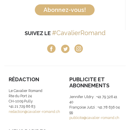
Abonnez-vous!
#CavalierRomand
SUIVEZ LE
RÉDACTION
PUBLICITE ET
ABONNEMENTS
Le Cavalier Romand
Rte du Port 24
Jennifer Uldry : +41 79 326 41
CH-1009 Pully
40
+41 21 729 86 83
Françoise Jutzi : +41 78 636 04
redaction@cavalier-romand.ch
99
publicite@cavalier-romand.ch