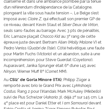
clairsemé et dans une ambiance plombée par la tenue
d’un référendum d’indépendance de la Catalogne,
plongeant la ville sous haute tension –. Le Belge s’est
imposé avec
Claire Z
, qui effectuait son premier GP de
ce niveau, devant Kevin Staut et
Silver Deux de Virton
,
seuls sans-fautes au barrage. Avec 3 pts de pénalités,
e
Eric Lamaze plaçait
Chacco Kid
au 3
rang de cette
épreuve juste devant Bertram Allen (
Molly Malone V
) et
Pedro Veniss (
Quabri de l’Isle
). Côté helvétique, une faute
pour Martin Fuchs (
Victoria
) et un abandon, suite à une
incompréhension, pour Steve Guerdat (
Cayetana
).
e
Auparavant, Janika Sprunger était 6
d’une 145 avec
e
Ninyon
, Werner Muff 8
(
Cornet MM
).
Au
CSI2* de Gorla Minore (ITA)
, Philipp Züger a
remporté avec brio le Grand Prix avec
Lykkshoejs
Castus.
Rang 2 pour l’Irlandais Mark McAuley (
Miebello
)
e
suivi de Pius Schwizer (
Askaria
3
), déjà 2
sur 145 cm. La
e
4
place est pour Daniel Etter et
I am Samourai
devant
Fabio Crotta et Annina Züger. Simone Buhofer, Paul