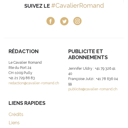
#CavalierRomand
SUIVEZ LE
RÉDACTION
PUBLICITE ET
ABONNEMENTS
Le Cavalier Romand
Rte du Port 24
Jennifer Uldry : +41 79 326 41
CH-1009 Pully
40
+41 21 729 86 83
Françoise Jutzi : +41 78 636 04
redaction@cavalier-romand.ch
99
publicite@cavalier-romand.ch
LIENS RAPIDES
Crédits
Liens