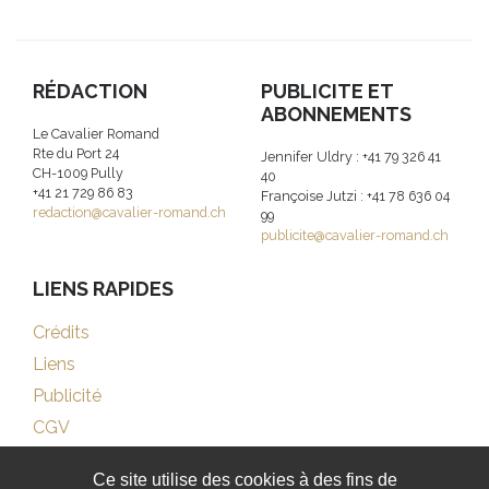
RÉDACTION
PUBLICITE ET
ABONNEMENTS
Le Cavalier Romand
Rte du Port 24
Jennifer Uldry : +41 79 326 41
CH-1009 Pully
40
+41 21 729 86 83
Françoise Jutzi : +41 78 636 04
redaction@cavalier-romand.ch
99
publicite@cavalier-romand.ch
LIENS RAPIDES
Crédits
Liens
Publicité
CGV
Ce site utilise des cookies à des fins de