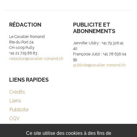
RÉDACTION
PUBLICITE ET
ABONNEMENTS
Le Cavalier Romand
Rte du Port 24
Jennifer Uldry : +41 79 326 41
CH-1009 Pully
40
+41 21 729 86 83
Françoise Jutzi : +41 78 636 04
redaction@cavalier-romand.ch
99
publicite@cavalier-romand.ch
LIENS RAPIDES
Crédits
Liens
Publicité
CGV
Ce site utilise des cookies à des fins de