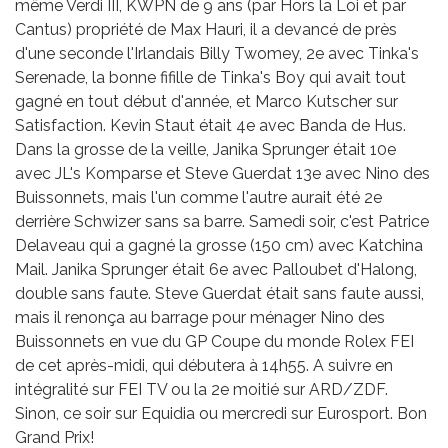
même Verdi III, KWPN de 9 ans (par Hors la Loi et par
Cantus) propriété de Max Hauri, il a devancé de près
d'une seconde l'Irlandais Billy Twomey, 2e avec Tinka's
Serenade, la bonne fifille de Tinka's Boy qui avait tout
gagné en tout début d'année, et Marco Kutscher sur
Satisfaction. Kevin Staut était 4e avec Banda de Hus.
Dans la grosse de la veille, Janika Sprunger était 10e
avec JL's Komparse et Steve Guerdat 13e avec Nino des
Buissonnets, mais l'un comme l'autre aurait été 2e
derrière Schwizer sans sa barre. Samedi soir, c'est Patrice
Delaveau qui a gagné la grosse (150 cm) avec Katchina
Mail. Janika Sprunger était 6e avec Palloubet d'Halong,
double sans faute. Steve Guerdat était sans faute aussi,
mais il renonça au barrage pour ménager Nino des
Buissonnets en vue du GP Coupe du monde Rolex FEI
de cet après-midi, qui débutera à 14h55. A suivre en
intégralité sur FEI TV ou la 2e moitié sur ARD/ZDF.
Sinon, ce soir sur Equidia ou mercredi sur Eurosport. Bon
Grand Prix!