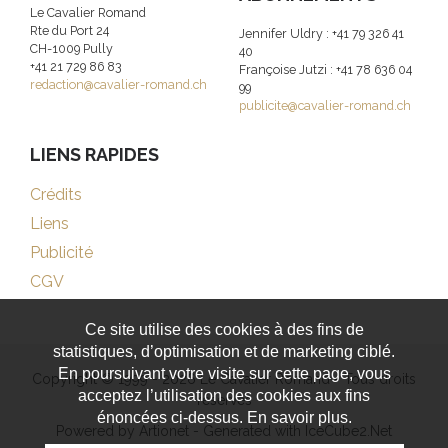
Le Cavalier Romand
Rte du Port 24
Jennifer Uldry : +41 79 326 41
CH-1009 Pully
40
+41 21 729 86 83
Françoise Jutzi : +41 78 636 04
redaction@cavalier-romand.ch
99
publicite@cavalier-romand.ch
LIENS RAPIDES
Crédits
Liens
Publicité
CGV
Ce site utilise des cookies à des fins de
statistiques, d’optimisation et de marketing ciblé.
En poursuivant votre visite sur cette page, vous
Copyright © 1999 - 2026 Le Cavalier Romand - Tous droits
acceptez l’utilisation des cookies aux fins
réservés
énoncées ci-dessus. En savoir plus.
Powered by Artionet
-
Generated with IceCube2.Net