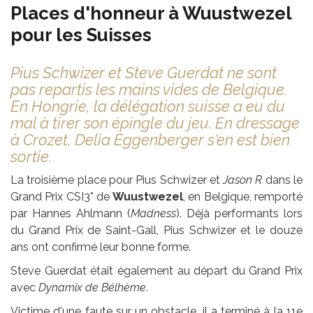
Places d'honneur à Wuustwezel
pour les Suisses
Pius Schwizer et Steve Guerdat ne sont
pas repartis les mains vides de Belgique.
En Hongrie, la délégation suisse a eu du
mal à tirer son épingle du jeu. En dressage
à Crozet, Delia Eggenberger s'en est bien
sortie.
La troisième place pour Pius Schwizer et
Jason R
dans le
Grand Prix CSI3* de
Wuustwezel
, en Belgique, remporté
par Hannes Ahlmann (
Madness
). Déjà performants lors
du Grand Prix de Saint-Gall, Pius Schwizer et le douze
ans ont confirmé leur bonne forme.
Steve Guerdat était également au départ du Grand Prix
avec
Dynamix de Bélhème
.
Victime d'une faute sur un obstacle, il a terminé à la 11e