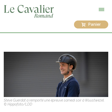
Panier
Steve Guerdat a remporté une épreuve samedi soir à Wuustwezel.
© Hippofoto/LDD