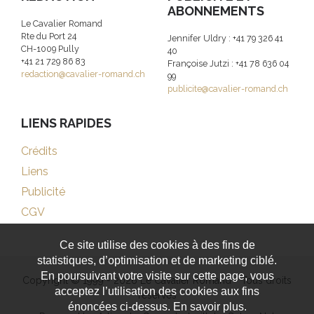
ABONNEMENTS
Le Cavalier Romand
Rte du Port 24
Jennifer Uldry : +41 79 326 41
CH-1009 Pully
40
+41 21 729 86 83
Françoise Jutzi : +41 78 636 04
redaction@cavalier-romand.ch
99
publicite@cavalier-romand.ch
LIENS RAPIDES
Crédits
Liens
Publicité
CGV
Ce site utilise des cookies à des fins de
statistiques, d’optimisation et de marketing ciblé.
En poursuivant votre visite sur cette page, vous
Copyright © 1999 - 2026 Le Cavalier Romand - Tous droits
acceptez l’utilisation des cookies aux fins
réservés
énoncées ci-dessus. En savoir plus.