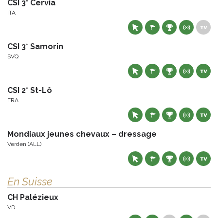
CSI 3* Cervia
ITA
CSI 3* Samorin
SVQ
CSI 2* St-Lô
FRA
Mondiaux jeunes chevaux – dressage
Verden (ALL)
En Suisse
CH Palézieux
VD