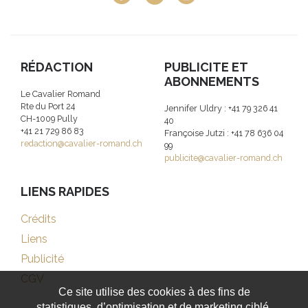
RÉDACTION
PUBLICITE ET
ABONNEMENTS
Le Cavalier Romand
Rte du Port 24
Jennifer Uldry : +41 79 326 41
CH-1009 Pully
40
+41 21 729 86 83
Françoise Jutzi : +41 78 636 04
redaction@cavalier-romand.ch
99
publicite@cavalier-romand.ch
LIENS RAPIDES
Crédits
Liens
Publicité
CGV
Ce site utilise des cookies à des fins de
statistiques, d’optimisation et de marketing ciblé.