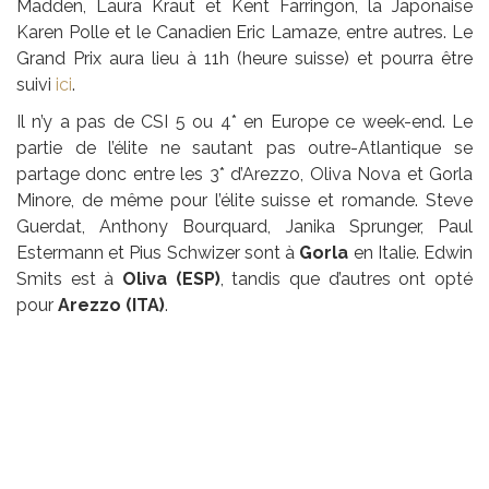
Madden, Laura Kraut et Kent Farringon, la Japonaise
Karen Polle et le Canadien Eric Lamaze, entre autres. Le
Grand Prix aura lieu à 11h (heure suisse) et pourra être
suivi
ici
.
Il n’y a pas de CSI 5 ou 4* en Europe ce week-end. Le
partie de l’élite ne sautant pas outre-Atlantique se
partage donc entre les 3* d’Arezzo, Oliva Nova et Gorla
Minore, de même pour l’élite suisse et romande. Steve
Guerdat, Anthony Bourquard, Janika Sprunger, Paul
Estermann et Pius Schwizer sont à
Gorla
en Italie. Edwin
Smits est à
Oliva (ESP)
, tandis que d’autres ont opté
pour
Arezzo (ITA)
.