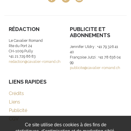
RÉDACTION
PUBLICITE ET
ABONNEMENTS
Le Cavalier Romand
Rte du Port 24
Jennifer Uldry : +41 79 326 41
CH-1009 Pully
40
+41 21 729 86 83
Françoise Jutzi : +41 78 636 04
redaction@cavalier-romand.ch
99
publicite@cavalier-romand.ch
LIENS RAPIDES
Crédits
Liens
Publicité
CGV
Ce site utilise des cookies à des fins de