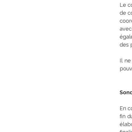
Le co
de c
coor
avec
égal
des 
Il n
pouv
Sond
En c
fin 
élab