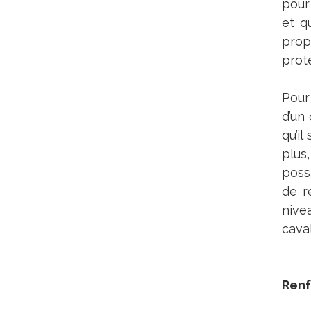
pour
et q
prop
prote
Pour 
d’un
qu’il
plus
poss
de r
nive
caval
Renf