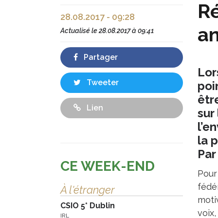
Ré
28.08.2017 - 09:28
an
Actualisé le
28.08.2017 à 09:41
Partager
Lor
Tweeter
poi
êtr
Lien
sur
l’e
la 
Par
CE WEEK-END
Pour
fédér
À l'étranger
motiv
CSIO 5* Dublin
voix,
IRL