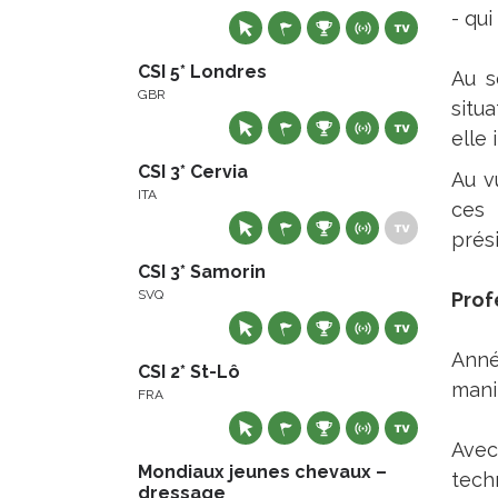
- qui
CSI 5* Londres
Au s
GBR
situa
elle 
CSI 3* Cervia
Au v
ITA
ces 
prés
CSI 3* Samorin
SVQ
Prof
Anné
CSI 2* St-Lô
mani
FRA
Avec
Mondiaux jeunes chevaux –
tech
dressage