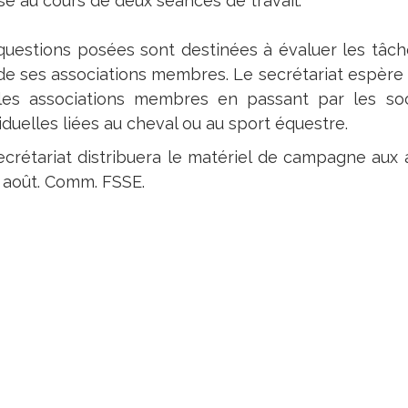
isé au cours de deux séances de travail.
questions posées sont destinées à évaluer les tâche
de ses associations membres. Le secrétariat espère u
les associations membres en passant par les soc
iduelles liées au cheval ou au sport équestre.
ecrétariat distribuera le matériel de campagne aux a
in août. Comm. FSSE.