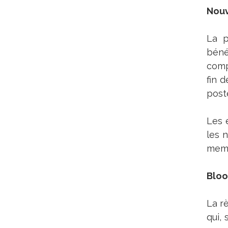
Nouv
La p
béné
comp
fin 
post
Les 
les 
memb
Bloo
La r
qui,