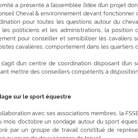
mité a présenté à l’assemblée l’idée d’un projet don
onseil Cheval & environnement devant fonctionne
dination pour toutes les questions autour du cheval
 les politiciens et les administrations, la position
ement pour conseiller et sensibiliser les cavaliers s
pistes cavalières, comportement dans les quartiers d‘
e s’agit d’un centre de coordination disposant d’u
ant mettre des conseillers compétents à disposition
age sur le sport équestre
ollaboration avec ses associations membres, la FSSE 
du mois d’octobre un sondage autour du sport éques
oré par un groupe de travail constitué de représ