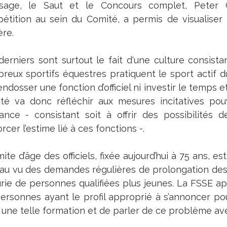
sage, le Saut et le Concours complet, Peter 
étition au sein du Comité, a permis de visualiser
ère.
derniers sont surtout le fait d‘une culture consist
reux sportifs équestres pratiquent le sport actif d
ndosser une fonction d’officiel ni investir le temps e
té va donc réfléchir aux mesures incitatives pou
ance - consistant soit à offrir des possibilités
rcer l’estime lié à ces fonctions -.
mite d’âge des officiels, fixée aujourd’hui à 75 ans, 
 au vu des demandes régulières de prolongation des m
rie de personnes qualifiées plus jeunes. La FSSE ap
personnes ayant le profil approprié à s’annoncer po
une telle formation et de parler de ce problème avec 