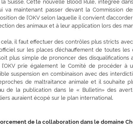
 la Suisse. Cette nouvelle Blood Rule, intégrée da
ui va maintenant passer devant la Commission de
osition de l’OKV selon laquelle il convient d’accord
ction des animaux et à leur application lors des manif
cela, il faut effectuer des contrôles plus stricts ave
 officiel sur les places d’échauffement de toutes les
 soit plus simple de prononcer des disqualifications 
, l’OKV prie également le Comité de procéder à 
ible suspension en combinaison avec des interdict
eproches de maltraitance animale et il souhaite 
au de la publication dans le « Bulletin» des aver
iers auraient écopé sur le plan international.
orcement de la collaboration dans le domaine C