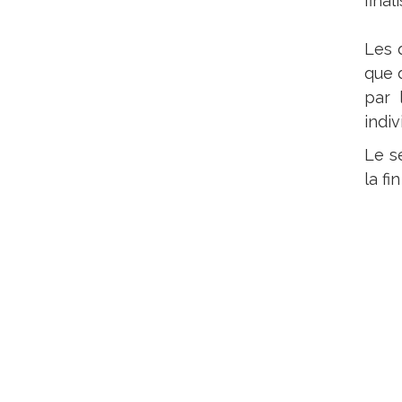
final
Les 
que 
par 
indiv
Le s
la f