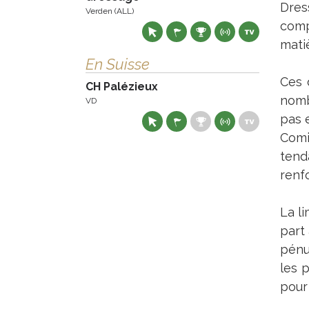
Dres
Verden (ALL)
comp
mati
En Suisse
Ces 
CH Palézieux
nomb
VD
pas e
Comi
tend
renfo
La li
part
pénu
les 
pour 