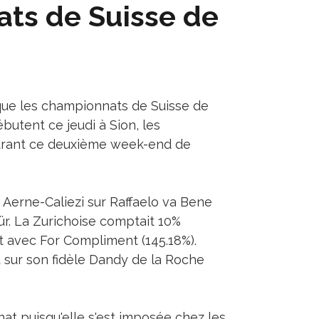
ts de Suisse de
que les championnats de Suisse de
ébutent ce jeudi à Sion, les
urant ce deuxième week-end de
a Aerne-Caliezi sur Raffaelo va Bene
ür. La Zurichoise comptait 10%
t avec For Compliment (145.18%).
 sur son fidèle Dandy de la Roche
at puisqu'elle s'est imposée chez les