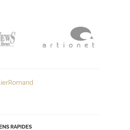
lierRomand
IENS RAPIDES