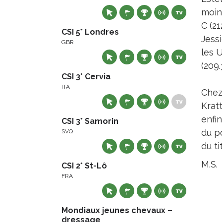
moins
C (21
CSI 5* Londres
Jess
GBR
les 
(209.
CSI 3* Cervia
ITA
Chez
Krat
enfi
CSI 3* Samorin
du p
SVQ
du ti
M.S.
CSI 2* St-Lô
FRA
Mondiaux jeunes chevaux –
dressage