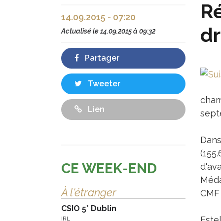
Ré
14.09.2015 - 07:20
d
Actualisé le
14.09.2015 à 09:32
Partager
Tweeter
cham
Lien
sept
Dans 
(155
CE WEEK-END
d'av
Méda
À l'étranger
CMF 
CSIO 5* Dublin
Este
IRL