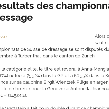
sultats des championna
ressage
Alors 
saut d
pionnats de Suisse de dressage se sont disputés d
embre à Turbenthal, dans le canton de Zurich.
la catégorie élite, le titre est revenu à Anna-Mengi
.67%) notée à 75.32% dans le GP et à 80.35% dans la K
ance sur sa dauphine Birgit Wientzek Pläge en argen
ille de bronze pour la Genevoise Antonella Joannou
CH (145.01%).
lle Wettstein a fait coup double durant ce championn