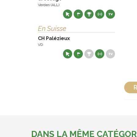
Verden (ALL)
En Suisse
CH Palézieux
VD
R
DANS LA MÊME CATÉGOR