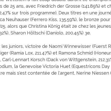
 de 25 ans, avec Friedrich der Grosse (141.89%) et c
2.47% sur trois programme). Deux titres en une journé
ica Neuhauser (Ferrero Kiss, 135.59%), le bronze pour
U25, alors que Christina König était 2e chez les jeun
32%), Sharon Höltschi (Daniolo, 200.45%) 3e.
 les juniors, victoire de Naomi Winnewisser (Fuerst 
tiger (Ramia Lox, 211.47%) et Ramona Schmid (Honeur,
n, Carl-Lennart Korsch (Dack von Wittgenstein, 212.3
odium, la Genevoise Victoria Huet (Equestricons Day o
tre mais s'est contentée de l'argent, Nerine Niessen 