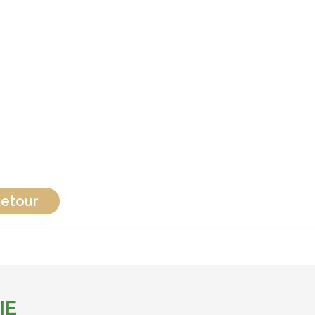
etour
IE