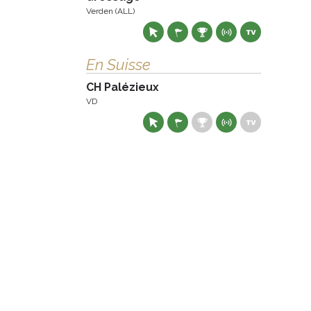
Verden (ALL)
En Suisse
CH Palézieux
VD