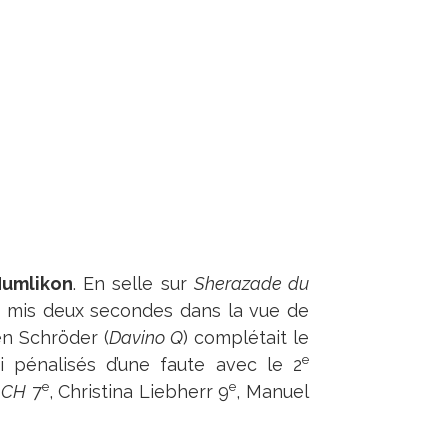
Humlikon
. En selle sur
Sherazade du
 a mis deux secondes dans la vue de
en Schröder (
Davino Q
) complétait le
e
 pénalisés d’une faute avec le 2
e
e
 CH
7
, Christina Liebherr 9
, Manuel