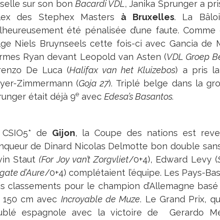
selle sur son bon
Bacardi VDL
, Janika Sprunger a pri
lex des Stephex Masters
à Bruxelles
. La Bâlo
lheureusement été pénalisée d’une faute. Comme e
ge Niels Bruynseels cette fois-ci avec Gancia de 
rmes Ryan devant Leopold van Asten (
VDL Groep B
renzo De Luca (
Halifax van het Kluizebos
) a pris l
yer-Zimmermann (
Goja 27
). Triplé belge dans la g
e
unger était déjà 9
avec
Edesa’s Basantos.
 CSIO5* de
Gijon
, la Coupe des nations est re
nqueur de Dinard Nicolas Delmotte bon double sans
vin Staut
(For Joy van’t Zorgvliet
/0+4), Edward Levy (
gate d’Aure
/0+4) complétaient l’équipe. Les Pays-Bas 
lis classements pour le champion d’Allemagne basé
r 150 cm avec
Incroyable de Muze
. Le Grand Prix, q
ublé espagnole avec la victoire de Gerardo M