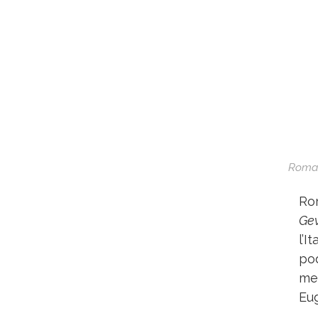
Romai
Ro
Ge
l’I
po
mei
Eug