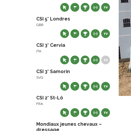
CSI 5* Londres
GBR
CSI 3* Cervia
ITA
CSI 3* Samorin
SVQ
CSI 2* St-Lô
FRA
Mondiaux jeunes chevaux –
dressage