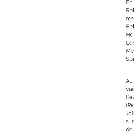
En 
Ro
ma
Bel
He
Lo
Me
Spr
Au
vai
Ke
(
Re
Jo
su
do