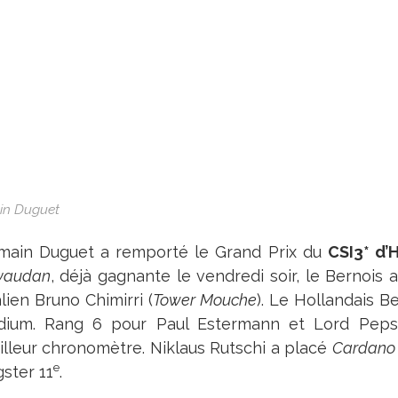
n Duguet
main Duguet a remporté le Grand Prix du
CSI3* d’
vaudan
, déjà gagnante le vendredi soir, le Bernois
talien Bruno Chimirri (
Tower Mouche
). Le Hollandais B
dium. Rang 6 pour Paul Estermann et Lord Pepsi
lleur chronomètre. Niklaus Rutschi a placé
Cardano
e
ster 11
.