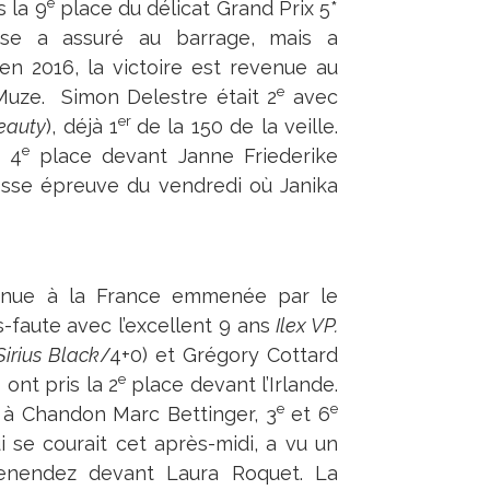
e
s la 9
place du délicat Grand Prix 5*
ise a assuré au barrage, mais a
n 2016, la victoire est revenue au
e
Muze. Simon Delestre était 2
avec
er
eauty
), déjà 1
de la 150 de la veille.
e
a 4
place devant Janne Friederike
rosse épreuve du vendredi où Janika
venue à la France emmenée par le
-faute avec l’excellent 9 ans
Ilex VP.
Sirius Black
/4+0) et Grégory Cottard
e
ont pris la 2
place devant l’Irlande.
e
e
 à Chandon Marc Bettinger, 3
et 6
ui se courait cet après-midi, a vu un
enendez devant Laura Roquet. La