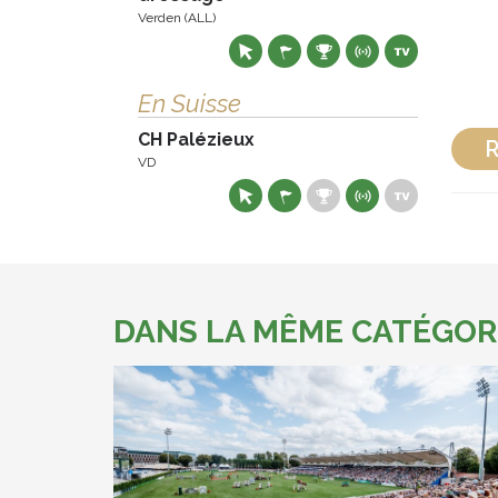
Verden (ALL)
En Suisse
CH Palézieux
R
VD
DANS LA MÊME CATÉGOR