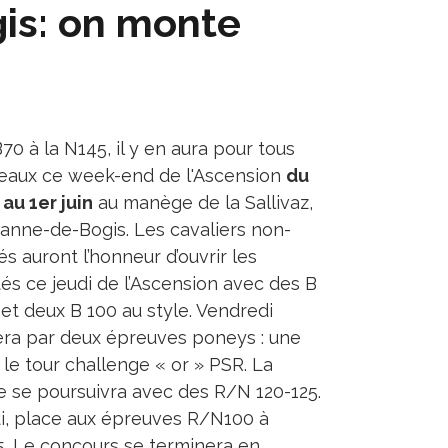
is: on monte
70 à la N145, il y en aura pour tous
veaux ce week-end de l'Ascension
du
 au 1er juin
au manège de la Sallivaz,
anne-de-Bogis. Les cavaliers non-
és auront l’honneur d’ouvrir les
ités ce jeudi de l’Ascension avec des B
et deux B 100 au style. Vendredi
ra par deux épreuves poneys : une
 le tour challenge « or » PSR. La
e se poursuivra avec des R/N 120-125.
, place aux épreuves R/N100 à
. Le concours se terminera en