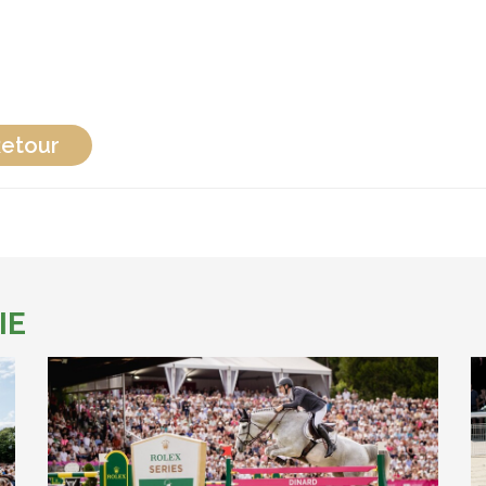
etour
IE