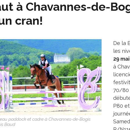
ut à Chavannes-de-Bog
un cran!
De la B
les ni
29 mai
à Chav
licenci
festiv
70/80 
débute
P80 et
journé
beau paddock et cadre à Chavannes-de-Bogis
Samedi
is Baud
R/N115