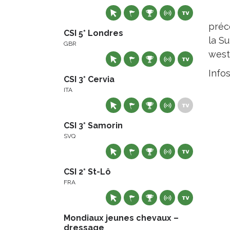
préc
CSI 5* Londres
la S
GBR
west
Info
CSI 3* Cervia
ITA
CSI 3* Samorin
SVQ
CSI 2* St-Lô
FRA
Mondiaux jeunes chevaux –
dressage