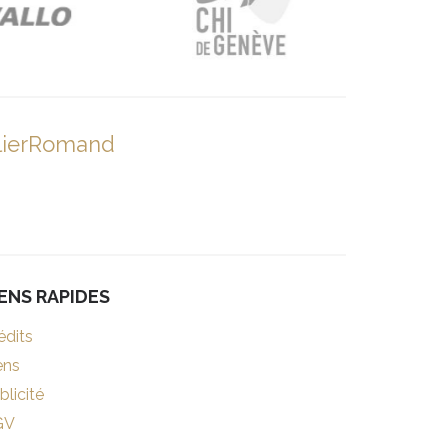
lierRomand
IENS RAPIDES
édits
ens
blicité
GV