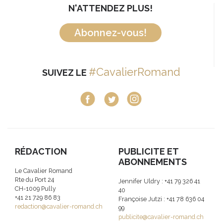
N'ATTENDEZ PLUS!
Abonnez-vous!
#CavalierRomand
SUIVEZ LE
RÉDACTION
PUBLICITE ET
ABONNEMENTS
Le Cavalier Romand
Rte du Port 24
Jennifer Uldry : +41 79 326 41
CH-1009 Pully
40
+41 21 729 86 83
Françoise Jutzi : +41 78 636 04
redaction@cavalier-romand.ch
99
publicite@cavalier-romand.ch