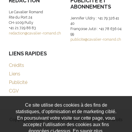
RÉDACTION
PUBLICITE ET
ABONNEMENTS
Le Cavalier Romand
Rte du Port 24
Jennifer Uldry : +41 79 326 41
CH-1009 Pully
40
+41 21 729 86 83
Françoise Jutzi : +41 78 636 04
redaction@cavalier-romand.ch
99
publicite@cavalier-romand.ch
LIENS RAPIDES
Crédits
Liens
Publicité
CGV
Ce site utilise des cookies à des fins de
statistiques, d’optimisation et de marketing ciblé.
En poursuivant votre visite sur cette page, vous
Copyright © 1999 - 2026 Le Cavalier Romand - Tous droits
acceptez l’utilisation des cookies aux fins
réservés
énoncées ci-dessus. En savoir plus.