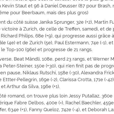
à Kevin Staut et 96 à Daniel Deusser (87 pour Brash, 
ême pour Beerbaum, mais des plus gros)
nt du côté suisse Janika Sprunger, 32e (+2), Martin Fu
 victoire à Zurich, de celle de Treffen, samedi, et d
 Richard Philips, 68e (+9), qui progresse aussi grâc
le (4e) et de Zurich (5e), Paul Estermann, 74e (-1), e
 le Top-100 (96e) et progresse de 21 rangs.
nverse, Beat Mändli, 108e, perd 23 rangs, et Werner M
 Peter-Steiner, 150e (+30), qui n'en finit pas de progr
, en pause, Niklaus Rutschi, 158e (-30), Alexandra Fri
 Ettter-Pellegrin, 169e (-2), Clarissa Crotta, 171e (-4
 et Arthur da Silva, 196e (+1).
té romand, on trouve plus loin Jessy Putallaz, 360e (
rique Fabre Delbos, 400e (=), Rachel Baechler, 459e (-3
fer, 634e (+1), Fanny Queloz, 742e (-4), et Deborah Laz