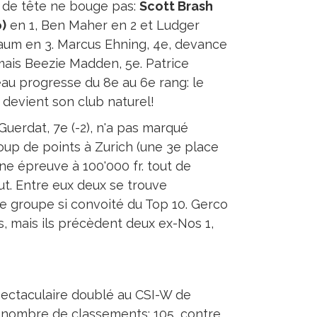
o de tête ne bouge pas:
Scott Brash
)
en 1, Ben Maher en 2 et Ludger
um en 3. Marcus Ehning, 4e, devance
ais Beezie Madden, 5e. Patrice
au progresse du 8e au 6e rang: le
 devient son club naturel!
Guerdat, 7e (-2), n'a pas marqué
up de points à Zurich (une 3e place
ne épreuve à 100'000 fr. tout de
ut. Entre eux deux se trouve
le groupe si convoité du Top 10. Gerco
lus, mais ils précèdent deux ex-Nos 1,
spectaculaire doublé au CSI-W de
nd nombre de classements: 105, contre