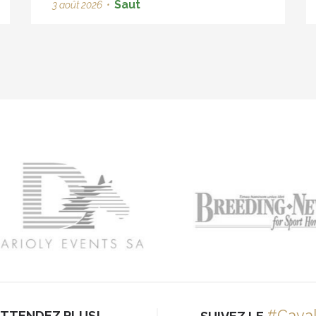
Saut
3 août 2026
•
#Cava
ATTENDEZ PLUS!