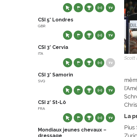
CSI 5* Londres
GBR
CSI 3* Cervia
ITA
Scott 
CSI 3* Samorin
même
SVQ
l'Am
Schro
CSI 2* St-Lô
Chris
FRA
La p
Pius
Mondiaux jeunes chevaux –
Zuri
dressage