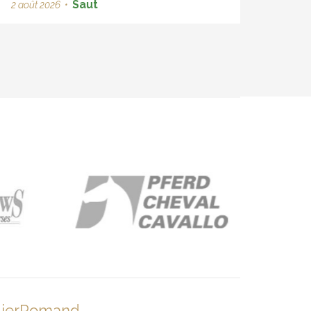
Saut
2 août 2026
•
lierRomand