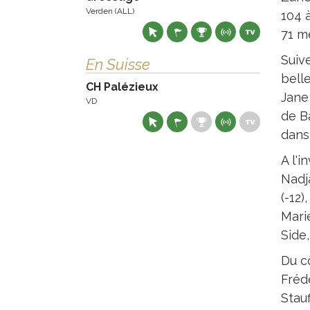
Verden (ALL)
104 
71 m
Suive
En Suisse
belle
CH Palézieux
Jane
VD
de Bâ
dans
A l'i
Nadja
(-12)
Marie
Side,
Du cô
Frédé
Stauf