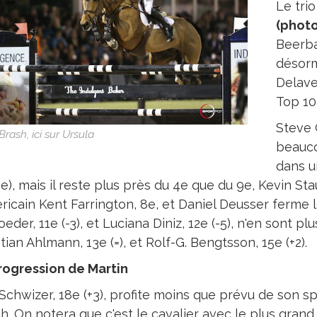
Le tri
(photo
Beerba
désorm
Delave
Top 10
Steve 
Brash, ici sur Ursula
beauco
dans u
), mais il reste plus près du 4e que du 9e, Kevin Sta
éricain Kent Farrington, 8e, et Daniel Deusser ferme 
eder, 11e (-3), et Luciana Diniz, 12e (-5), n'en sont p
tian Ahlmann, 13e (=), et Rolf-G. Bengtsson, 15e (+2).
rogression de Martin
 Schwizer, 18e (+3), profite moins que prévu de son 
ch. On notera que c'est le cavalier avec le plus gra