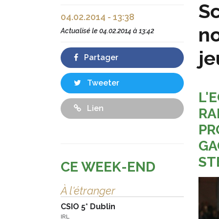
Sc
04.02.2014 - 13:38
no
Actualisé le
04.02.2014 à 13:42
je
Partager
Tweeter
L'
Lien
RA
PR
GA
ST
CE WEEK-END
À l'étranger
CSIO 5* Dublin
IRL