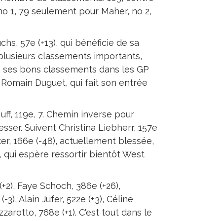
no 1, 79 seulement pour Maher, no 2,
chs, 57e (+13), qui bénéficie de sa
e plusieurs classements importants,
e à ses bons classements dans les GP
t Romain Duguet, qui fait son entrée
uff, 119e, 7. Chemin inverse pour
esser. Suivent Christina Liebherr, 157e
cker, 166e (-48), actuellement blessée,
2), qui espère ressortir bientôt West
+2), Faye Schoch, 386e (+26),
), Alain Jufer, 522e (+3), Céline
zarotto, 768e (+1). C'est tout dans le