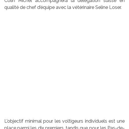
Colin Michel accompagnera la délégation suisse en
qualité de chef d’équipe avec la vétérinaire Seline Loser.
L'objectif minimal pour les voltigeurs individuels est une
place parmi les dix premiers, tandis que pour les Pas-de-