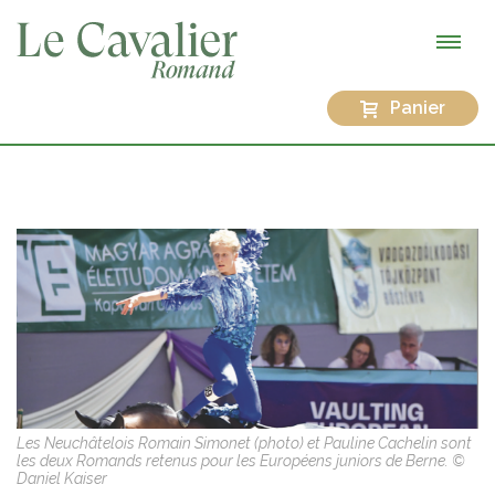
Panier
Les Neuchâtelois Romain Simonet (photo) et Pauline Cachelin sont
les deux Romands retenus pour les Européens juniors de Berne. ©
Daniel Kaiser