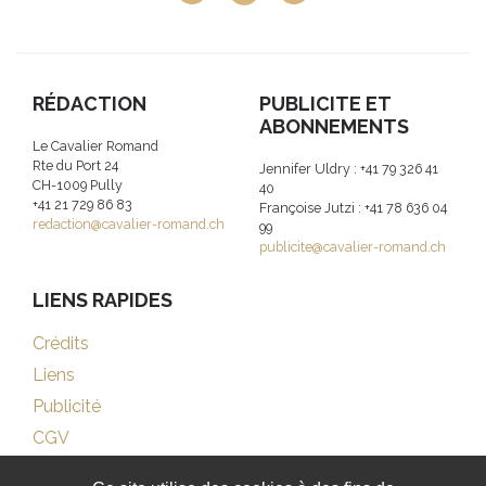
RÉDACTION
PUBLICITE ET
ABONNEMENTS
Le Cavalier Romand
Rte du Port 24
Jennifer Uldry : +41 79 326 41
CH-1009 Pully
40
+41 21 729 86 83
Françoise Jutzi : +41 78 636 04
redaction@cavalier-romand.ch
99
publicite@cavalier-romand.ch
LIENS RAPIDES
Crédits
Liens
Publicité
CGV