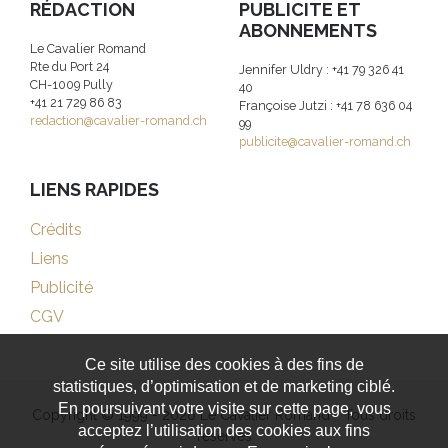
RÉDACTION
PUBLICITE ET
ABONNEMENTS
Le Cavalier Romand
Rte du Port 24
Jennifer Uldry : +41 79 326 41
CH-1009 Pully
40
+41 21 729 86 83
Françoise Jutzi : +41 78 636 04
redaction@cavalier-romand.ch
99
publicite@cavalier-romand.ch
LIENS RAPIDES
Crédits
Liens
Publicité
CGV
Ce site utilise des cookies à des fins de
statistiques, d’optimisation et de marketing ciblé.
En poursuivant votre visite sur cette page, vous
Copyright © 1999 - 2026 Le Cavalier Romand - Tous droits
acceptez l’utilisation des cookies aux fins
réservés