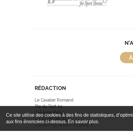
N'
A
RÉDACTION
Le Cavalier Romand
Rte du Port 24
CH-1009 Pully
Ce site utilise des cookies à des fins de statistiques, d’optim
+41 21 729 86 83
aux fins énoncées ci-dessus. En savoir plus.
redaction@cavalier-romand.ch