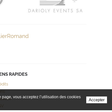
lierRomand
IENS RAPIDES
édits
ens
te page, vous acceptez l’utilisation des cookies
blicité
Accepter
GV