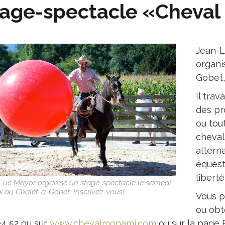
age-spectacle «Cheval
Jean-L
organi
Gobet,
Il trav
des pr
ou tou
cheval
altern
équest
liberté
Luc Mayor organise un stage-spectacle le samedi
 au Chalet-à-Gobet. Inscrivez-vous!
Vous p
ou obt
4 52 ou sur
www.chevalmonami.com
ou sur la page