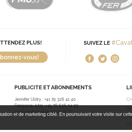
#Cava
ATTENDEZ PLUS!
SUIVEZ LE
bonnez-vous!
PUBLICITE ET ABONNEMENTS
L
Cr
Jennifer Uldry : +41 79 326 41 40
Françoise Jutzi : +41 78 636 04 99
Li
publicite@cavalier-romand.ch
isation et de marketing ciblé. En poursuivant votre visite sur cet
Pu
C