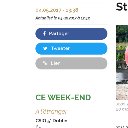
St
04.05.2017 - 13:38
Actualisé le
04.05.2017 à 13:43
Partager
Tweeter
Lien
CE WEEK-END
Jean-
20 mai
À l'étranger
CSIO 5* Dublin
310 3
IRL