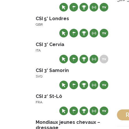
CSI 5* Londres
GBR
CSI 3* Cervia
ITA
CSI 3* Samorin
SVQ
CSI 2* St-Lô
FRA
R
Mondiaux jeunes chevaux –
dressage