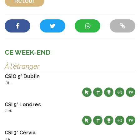
Retour
CE WEEK-END
À l'étranger
CSIO 5* Dublin
IRL
CSI 5* Londres
GBR
CSI 3* Cervia
ITA