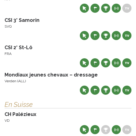
CSI 3* Samorin
SVQ
CSI 2* St-Lô
FRA
Mondiaux jeunes chevaux – dressage
Verden (ALL)
En Suisse
CH Palézieux
VD