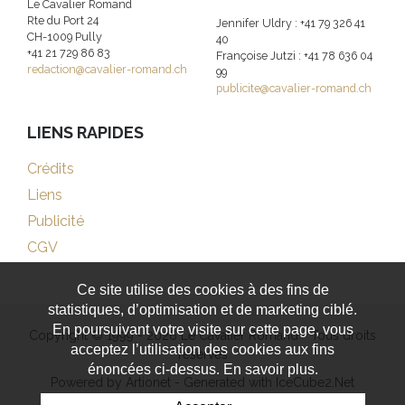
Le Cavalier Romand
Rte du Port 24
Jennifer Uldry : +41 79 326 41
CH-1009 Pully
40
+41 21 729 86 83
Françoise Jutzi : +41 78 636 04
redaction@cavalier-romand.ch
99
publicite@cavalier-romand.ch
LIENS RAPIDES
Crédits
Liens
Publicité
CGV
Ce site utilise des cookies à des fins de
statistiques, d’optimisation et de marketing ciblé.
En poursuivant votre visite sur cette page, vous
Copyright © 1999 - 2026 Le Cavalier Romand - Tous droits
acceptez l’utilisation des cookies aux fins
réservés
énoncées ci-dessus. En savoir plus.
Powered by Artionet
-
Generated with IceCube2.Net