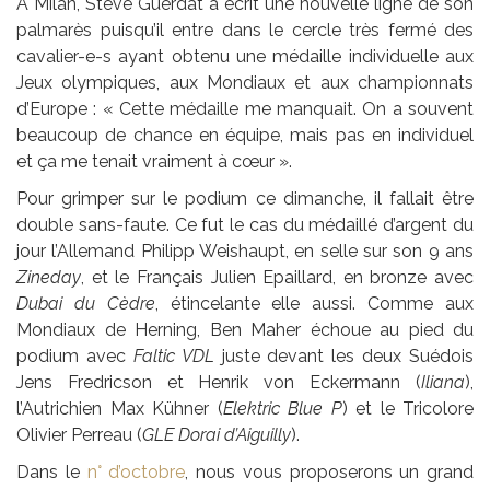
À Milan, Steve Guerdat a écrit une nouvelle ligne de son
palmarès puisqu’il entre dans le cercle très fermé des
cavalier-e-s ayant obtenu une médaille individuelle aux
Jeux olympiques, aux Mondiaux et aux championnats
d’Europe : « Cette médaille me manquait. On a souvent
beaucoup de chance en équipe, mais pas en individuel
et ça me tenait vraiment à cœur ».
Pour grimper sur le podium ce dimanche, il fallait être
double sans-faute. Ce fut le cas du médaillé d’argent du
jour l’Allemand Philipp Weishaupt, en selle sur son 9 ans
Zineday
, et le Français Julien Epaillard, en bronze avec
Dubai du Cèdre
, étincelante elle aussi. Comme aux
Mondiaux de Herning, Ben Maher échoue au pied du
podium avec
Faltic VDL
juste devant les deux Suédois
Jens Fredricson et Henrik von Eckermann (
Iliana
),
l’Autrichien Max Kühner (
Elektric Blue P
) et le Tricolore
Olivier Perreau (
GLE Dorai d’Aiguilly
).
Dans le
n° d’octobre
, nous vous proposerons un grand