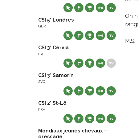
On no
CSI 5* Londres
rang
GBR
M.S.
CSI 3* Cervia
ITA
CSI 3* Samorin
SVQ
CSI 2* St-Lô
FRA
Mondiaux jeunes chevaux –
dressage