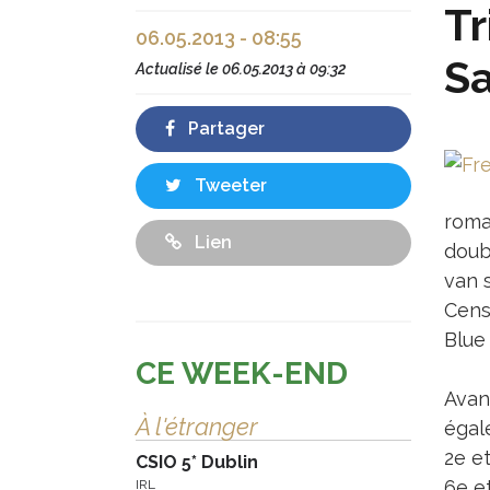
Tr
06.05.2013 - 08:55
Sa
Actualisé le
06.05.2013 à 09:32
Partager
Tweeter
roma
Lien
doub
van s
Cense
Blue 
CE WEEK-END
Avan
À l'étranger
égale
2e e
CSIO 5* Dublin
6e e
IRL