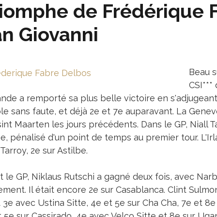
iomphe de Frédérique 
n Giovanni
Beau s
CSI***
nde a remporté sa plus belle victoire en s'adjugeant
le sans faute, et déjà 2e et 7e auparavant. La Genevo
int Maarten les jours précédents. Dans le GP, Niall T
, pénalisé d'un point de temps au premier tour. L'Ir
Tarroy, 2e sur Astilbe.
t le GP, Niklaus Rutschi a gagné deux fois, avec Narb
ment. Il était encore 2e sur Casablanca. Clint Sulmo
t 3e avec Ustina Sitte, 4e et 5e sur Cha Cha, 7e et 8
t 5e sur Cassirado, 4e avec Velco Sitte et 8e sur Uga