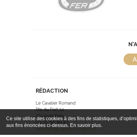
N'
A
RÉDACTION
Le Cavalier Romand
Rte du Port 24
CH-1009 Pully
Ce site utilise des cookies à des fins de statistiques, d’optim
+41 21 729 86 83
aux fins énoncées ci-dessus. En savoir plus.
redaction@cavalier-romand.ch