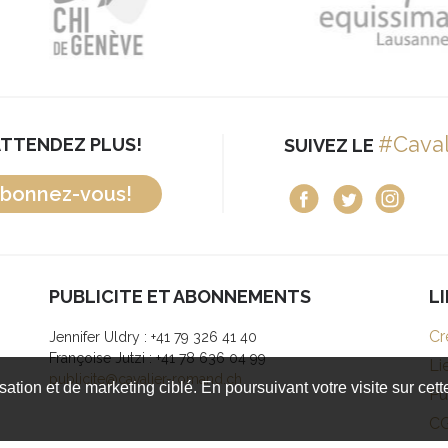
#Cava
ATTENDEZ PLUS!
SUIVEZ LE
bonnez-vous!
PUBLICITE ET ABONNEMENTS
L
Cr
Jennifer Uldry : +41 79 326 41 40
Françoise Jutzi : +41 78 636 04 99
Li
publicite@cavalier-romand.ch
isation et de marketing ciblé. En poursuivant votre visite sur cet
Pu
C