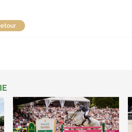
etour
IE