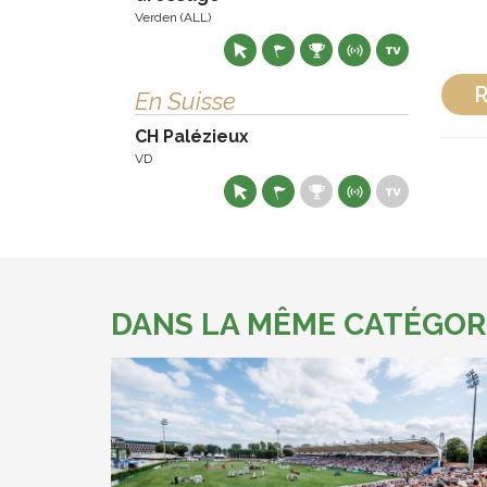
Verden (ALL)
R
En Suisse
CH Palézieux
VD
DANS LA MÊME CATÉGOR