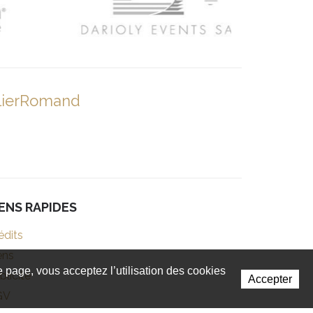
lierRomand
IENS RAPIDES
édits
ens
te page, vous acceptez l’utilisation des cookies
blicité
Accepter
GV