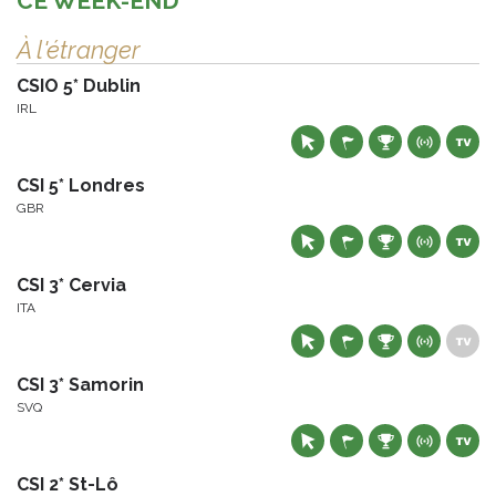
CE WEEK-END
À l'étranger
CSIO 5* Dublin
IRL
CSI 5* Londres
GBR
CSI 3* Cervia
ITA
CSI 3* Samorin
SVQ
CSI 2* St-Lô