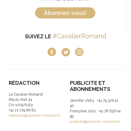
Abonnez-vous!
#CavalierRomand
SUIVEZ LE
RÉDACTION
PUBLICITE ET
ABONNEMENTS
Le Cavalier Romand
Rte du Port 24
Jennifer Uldry : +41 79 326 41
CH-1009 Pully
40
+41 21 729 86 83
Françoise Jutzi : +41 78 636 04
redaction@cavalier-romand.ch
99
publicite@cavalier-romand.ch