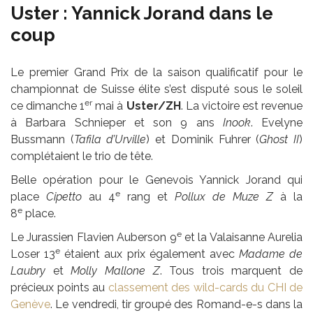
Uster : Yannick Jorand dans le
coup
Le premier Grand Prix de la saison qualificatif pour le
championnat de Suisse élite s’est disputé sous le soleil
er
ce dimanche 1
mai à
Uster/ZH
. La victoire est revenue
à Barbara Schnieper et son 9 ans
Inook
. Evelyne
Bussmann (
Tafila d’Urville
) et Dominik Fuhrer (
Ghost II
)
complétaient le trio de tête.
Belle opération pour le Genevois Yannick Jorand qui
e
place
Cipetto
au 4
rang et
Pollux de Muze Z
à la
e
8
place.
e
Le Jurassien Flavien Auberson 9
et la Valaisanne Aurelia
e
Loser 13
étaient aux prix également avec
Madame de
Laubry
et
Molly Mallone Z
. Tous trois marquent de
précieux points au
classement des wild-cards du CHI de
Genève
. Le vendredi, tir groupé des Romand-e-s dans la