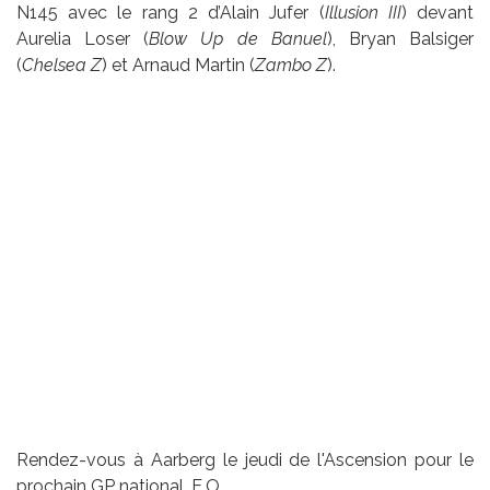
N145 avec le rang 2 d’Alain Jufer (
Illusion III
) devant
Aurelia Loser (
Blow Up de Banuel
), Bryan Balsiger
(
Chelsea Z
) et Arnaud Martin (
Zambo Z
).
Rendez-vous à Aarberg le jeudi de l'Ascension pour le
prochain GP national. E.O.