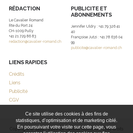
RÉDACTION
PUBLICITE ET
ABONNEMENTS
Le Cavalier Romand
Rte du Port 24
Jennifer Uldry : +41 79 326 41
CH-1009 Pully
40
+41 21 729 86 83
Françoise Jutzi : +41 78 636 04
redaction@cavalier-romand.ch
99
publicite@cavalier-romand.ch
LIENS RAPIDES
Crédits
Liens
Publicité
CGV
Ce site utilise des cookies à des fins de
statistiques, d’optimisation et de marketing ciblé.
En poursuivant votre visite sur cette page, vous
Copyright © 1999 - 2026 Le Cavalier Romand - Tous droits