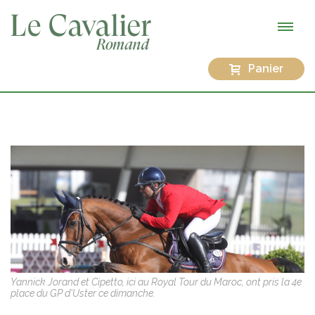
Panier
Yannick Jorand et Cipetto, ici au Royal Tour du Maroc, ont pris la 4e
place du GP d'Uster ce dimanche.