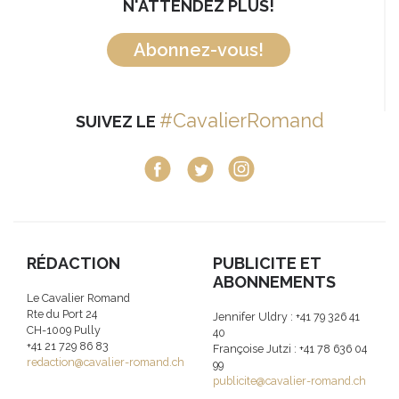
N'ATTENDEZ PLUS!
Abonnez-vous!
#CavalierRomand
SUIVEZ LE
RÉDACTION
PUBLICITE ET
ABONNEMENTS
Le Cavalier Romand
Rte du Port 24
Jennifer Uldry : +41 79 326 41
CH-1009 Pully
40
+41 21 729 86 83
Françoise Jutzi : +41 78 636 04
redaction@cavalier-romand.ch
99
publicite@cavalier-romand.ch