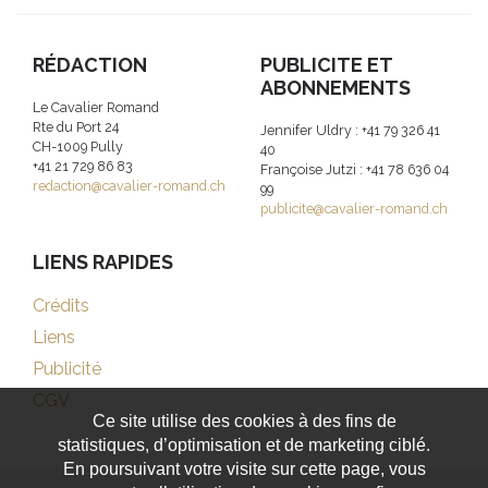
RÉDACTION
PUBLICITE ET
ABONNEMENTS
Le Cavalier Romand
Rte du Port 24
Jennifer Uldry : +41 79 326 41
CH-1009 Pully
40
+41 21 729 86 83
Françoise Jutzi : +41 78 636 04
redaction@cavalier-romand.ch
99
publicite@cavalier-romand.ch
LIENS RAPIDES
Crédits
Liens
Publicité
CGV
Ce site utilise des cookies à des fins de
statistiques, d’optimisation et de marketing ciblé.
En poursuivant votre visite sur cette page, vous