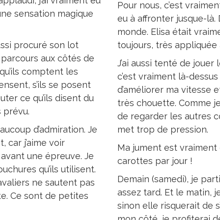
plaudi, j’ai vraiment eu
Pour nous, c’est vraimen
t une sensation magique
eu à affronter jusque-là.
monde. Elisa était vraim
ssi procuré son lot
toujours, très appliquée 
 parcours aux côtés de
J’ai aussi tenté de joue
squ’ils comptent les
c’est vraiment là-dessus 
nsent, s’ils se posent
d’améliorer ma vitesse e
ter ce qu’ils disent du
très chouette. Comme je c
s prévu.
de regarder les autres c
aucoup d’admiration. Je
met trop de pression.
 car j’aime voir
Ma jument est vraiment e
 avant une épreuve. Je
carottes par jour !
chures qu’ils utilisent.
Demain (samedi), je parti
avaliers ne sautent pas
assez tard. Et le matin, j
te. Ce sont de petites
sinon elle risquerait de 
mon côté, je profiterai 