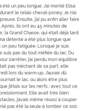
 été un peu longue. J’ai monté Elisa
e durant le relais cheval-poney. Je n’ai
euve. Ensuite, j’ai pu enfin aller faire
. Après, ils ont eu 45 minutes de
 la Grand Chasse, qui était déjà tard.
 ma détente a été plus longue que
 un peu fatiguée. Lorsque je suis
e suis pas du tout méfiée du lac. Du
our s’arrêter, j’ai perdu mon équilibre
était pas méchant de sa part, elle
redi lors du warm-up. J’aurais dû
ournait le lac, ou alors être plus
ue j’étais sur les nerfs : avec tout ce
mpressionnant. Elle avait très bien
stacles, j’avais même réussi à couper.
n’ai pas été la seule à tomber ce soir,