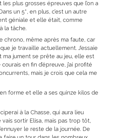
t les plus grosses épreuves que l’on a
 Dans un 5*, en plus, c’est un autre
ent géniale et elle était, comme
à la tâche.
r le chrono, même après ma faute, car
que je travaille actuellement. J’essaie
t ma jument se prête au jeu, elle est
ourais en fin d’épreuve, j’ai profité
oncurrents, mais je crois que cela me
n forme et elle a ses quinze kilos de
ciperai à la Chasse, qui aura lieu
e vais sortir Elisa, mais pas trop tôt,
s’ennuyer le reste de la journée. De
de faire un tour dans les nombreux