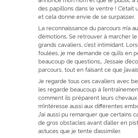
annoncé mon nom et que le public a ap
des papillons dans le ventre ! C’étai
et cela donne envie de se surpasser.
La reconnaissance du parcours m’a au
d’émotions. Se retrouver à marcher le
grands cavaliers, c’est intimidant. Lor
foulées, je me demande ce qu’ils en pe
beaucoup de questions… J’essaie d’écou
parcours, tout en faisant ce que j’avai
Je regarde tous ces cavaliers avec be
les regarde beaucoup à l’entraînement,
comment ils préparent leurs chevaux
m’intéresse aussi aux différentes embou
J’ai aussi pu remarquer que certains c
de gros obstacles avant d’aller en pis
astuces que je tente d’assimiler.