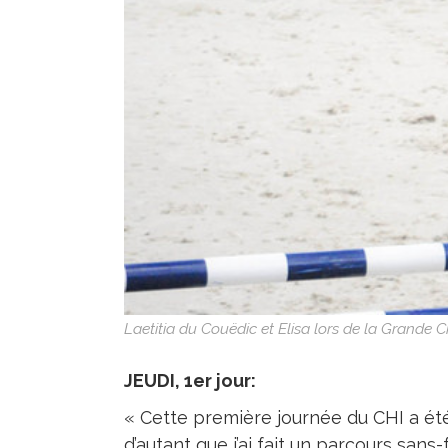
Laetitia du Couëdic et Elisa lors de la Grande
JEUDI, 1er jour:
« Cette première journée du CHI a ét
d’autant que j’ai fait un parcours sans