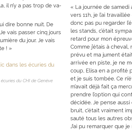
 il n’y a pas trop de va-
« La journée de samedi a
vers 11h, je l’ai travaillé
donc pas pu regarder l’épr
 lui dire bonne nuit. De
les stands, c’était sympa
 Je vais passer cinq jours
retard pour mon épreuve,
umière du jour. Je vais
Comme j’étais à cheval,
e ! »
prévu et ma jument était
arrivée en piste, je ne m
coup, Elisa en a profité p
et je suis tombée. Ce n’
s écuries du CHI de Genève
m’avait déjà fait ça merc
prendre l’option qui cont
décidée. Je pense aussi q
bruit, c’était vraiment i
sauté tous les autres ob
J’ai pu remarquer que je 