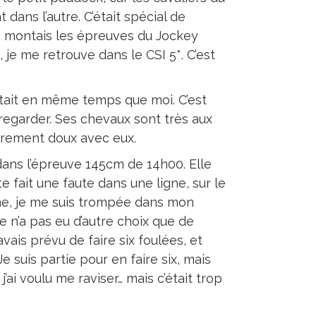
 dans l’autre. C’était spécial de
je montais les épreuves du Jockey
 je me retrouve dans le CSI 5*. C’est
ait en même temps que moi. C’est
regarder. Ses chevaux sont très aux
lièrement doux avec eux.
 dans l’épreuve 145cm de 14h00. Elle
ste fait une faute dans une ligne, sur le
gne, je me suis trompée dans mon
e n’a pas eu d’autre choix que de
J’avais prévu de faire six foulées, et
 Je suis partie pour en faire six, mais
j’ai voulu me raviser… mais c’était trop