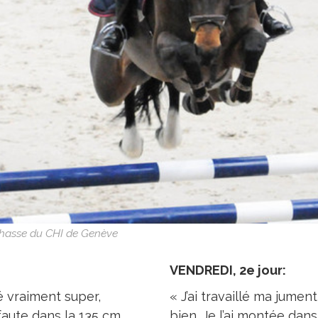
 Chasse du CHI de Genève
VENDREDI, 2e jour:
é vraiment super,
« J’ai travaillé ma jument
-faute dans la 135 cm.
bien. Je l’ai montée dans