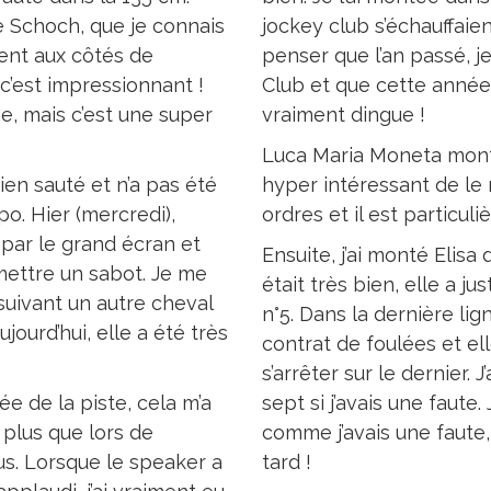
e Schoch, que je connais
jockey club s’échauffaient
ment aux côtés de
penser que l’an passé, 
c’est impressionnant !
Club et que cette année,
e, mais c’est une super
vraiment dingue !
Luca Maria Moneta mont
ien sauté et n’a pas été
hyper intéressant de le 
o. Hier (mercredi),
ordres et il est particu
 par le grand écran et
Ensuite, j’ai monté Elisa
 mettre un sabot. Je me
était très bien, elle a ju
 suivant un autre cheval
n°5. Dans la dernière li
jourd’hui, elle a été très
contrat de foulées et ell
s’arrêter sur le dernier. 
ée de la piste, cela m’a
sept si j’avais une faute.
plus que lors de
comme j’avais une faute, 
us. Lorsque le speaker a
tard !