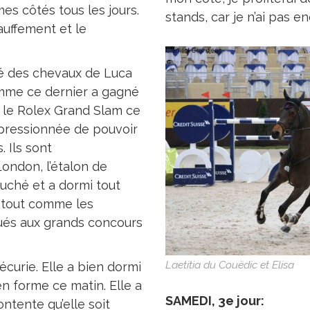
mes côtés tous les jours.
stands, car je n’ai pas e
hauffement et le
té des chevaux de Luca
mme ce dernier a gagné
r le Rolex Grand Slam ce
mpressionnée de pouvoir
 Ils sont
London, l’étalon de
uché et a dormi tout
, tout comme les
tués aux grands concours
Laetitia du Couëdic et Elisa
écurie. Elle a bien dormi
 en forme ce matin. Elle a
SAMEDI, 3e jour:
ontente qu’elle soit