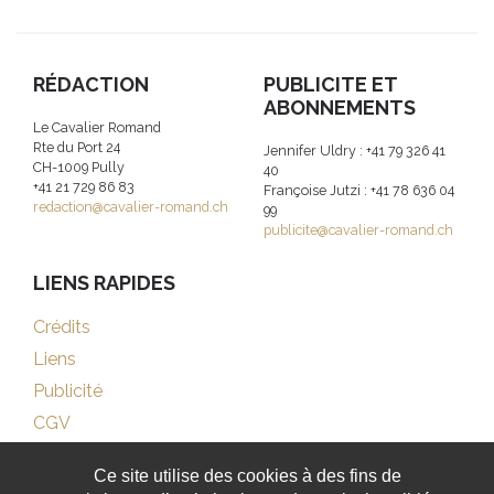
RÉDACTION
PUBLICITE ET
ABONNEMENTS
Le Cavalier Romand
Rte du Port 24
Jennifer Uldry : +41 79 326 41
CH-1009 Pully
40
+41 21 729 86 83
Françoise Jutzi : +41 78 636 04
redaction@cavalier-romand.ch
99
publicite@cavalier-romand.ch
LIENS RAPIDES
Crédits
Liens
Publicité
CGV
Ce site utilise des cookies à des fins de