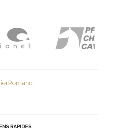
lierRomand
IENS RAPIDES