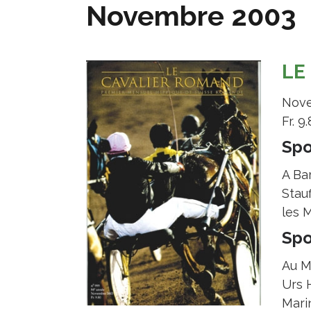
Novembre 2003
LE
Nove
Fr. 9
Spo
A Ba
Stau
les 
Spo
Au M
Urs 
Mari