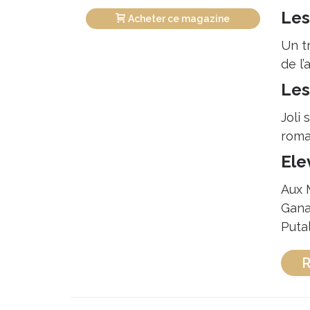
Les
Acheter ce magazine
Un tr
de l
Les
Joli 
roman
Ele
Aux 
Gana
Putal
R