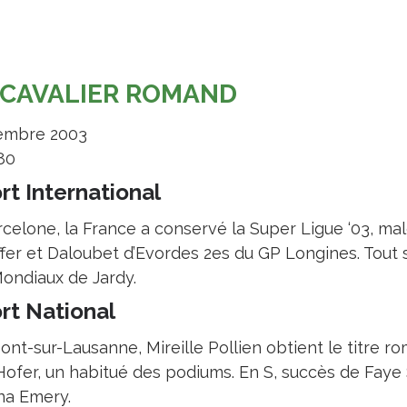
 CAVALIER ROMAND
mbre 2003
.80
rt International
rcelone, la France a conservé la Super Ligue ‘03, mal
ffer et Daloubet d’Evordes 2es du GP Longines. Tou
Mondiaux de Jardy.
rt National
ont-sur-Lausanne, Mireille Pollien obtient le titre r
Hofer, un habitué des podiums. En S, succès de Faye
na Emery.