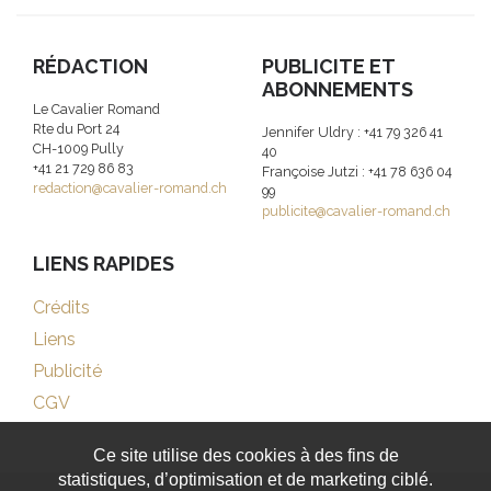
RÉDACTION
PUBLICITE ET
ABONNEMENTS
Le Cavalier Romand
Rte du Port 24
Jennifer Uldry : +41 79 326 41
CH-1009 Pully
40
+41 21 729 86 83
Françoise Jutzi : +41 78 636 04
redaction@cavalier-romand.ch
99
publicite@cavalier-romand.ch
LIENS RAPIDES
Crédits
Liens
Publicité
CGV
Ce site utilise des cookies à des fins de
statistiques, d’optimisation et de marketing ciblé.