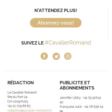
N'ATTENDEZ PLUS!
Abonnez-vous!
#CavalierRomand
SUIVEZ LE
RÉDACTION
PUBLICITE ET
ABONNEMENTS
Le Cavalier Romand
Rte du Port 24
Jennifer Uldry : +41 79 326 41
CH-1009 Pully
40
+41 21 729 86 83
Françoise Jutzi : +41 78 636 04
redaction@cavalier-romand.ch
99