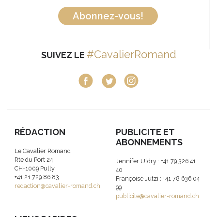
Abonnez-vous!
#CavalierRomand
SUIVEZ LE
RÉDACTION
PUBLICITE ET
ABONNEMENTS
Le Cavalier Romand
Rte du Port 24
Jennifer Uldry : +41 79 326 41
CH-1009 Pully
40
+41 21 729 86 83
Françoise Jutzi : +41 78 636 04
redaction@cavalier-romand.ch
99
publicite@cavalier-romand.ch