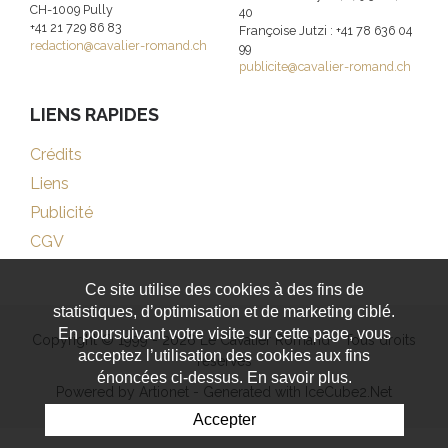
CH-1009 Pully
40
+41 21 729 86 83
Françoise Jutzi : +41 78 636 04
redaction@cavalier-romand.ch
99
publicite@cavalier-romand.ch
LIENS RAPIDES
Crédits
Liens
Publicité
CGV
Ce site utilise des cookies à des fins de
statistiques, d’optimisation et de marketing ciblé.
En poursuivant votre visite sur cette page, vous
Copyright © 1999 - 2026 Le Cavalier Romand - Tous droits
acceptez l’utilisation des cookies aux fins
réservés
énoncées ci-dessus. En savoir plus.
Powered by Artionet
-
Generated with IceCube2.Net
Accepter