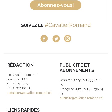
Abonnez-vous!
#CavalierRomand
SUIVEZ LE
RÉDACTION
PUBLICITE ET
ABONNEMENTS
Le Cavalier Romand
Rte du Port 24
Jennifer Uldry : +41 79 326 41
CH-1009 Pully
40
+41 21 729 86 83
Françoise Jutzi : +41 78 636 04
redaction@cavalier-romand.ch
99
publicite@cavalier-romand.ch
LIENS RAPIDES