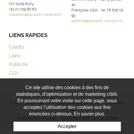
CH-1009 Pully
40
+41 21 729 86 83
Françoise Jutzi : +41 78 636 04
redaction@cavalier-romand.ch
99
publicite@cavalier-romand.ch
LIENS RAPIDES
Crédits
Liens
Publicité
CGV
Ce site utilise des cookies à des fins de
statistiques, d’optimisation et de marketing ciblé.
En poursuivant votre visite sur cette page, vous
Copyright © 1999 - 2026 Le Cavalier Romand - Tous droits
acceptez l’utilisation des cookies aux fins
réservés
énoncées ci-dessus. En savoir plus.
Powered by Artionet
-
Generated with IceCube2.Net
Accepter