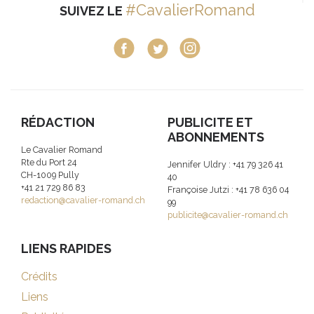
#CavalierRomand
SUIVEZ LE
RÉDACTION
PUBLICITE ET
ABONNEMENTS
Le Cavalier Romand
Rte du Port 24
Jennifer Uldry : +41 79 326 41
CH-1009 Pully
40
+41 21 729 86 83
Françoise Jutzi : +41 78 636 04
redaction@cavalier-romand.ch
99
publicite@cavalier-romand.ch
LIENS RAPIDES
Crédits
Liens