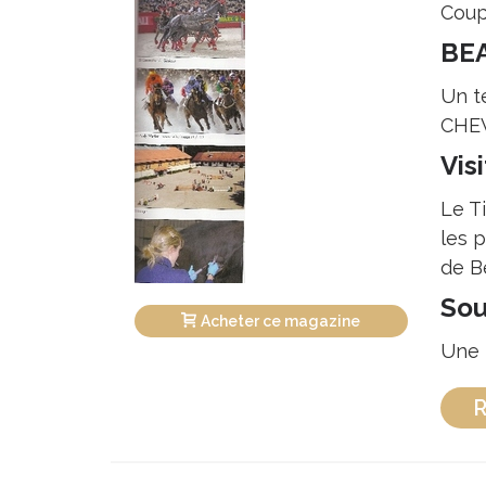
Coup
BEA
Un t
CHEVA
Vis
Le Ti
les p
de Be
Sou
Acheter ce magazine
Une 
R