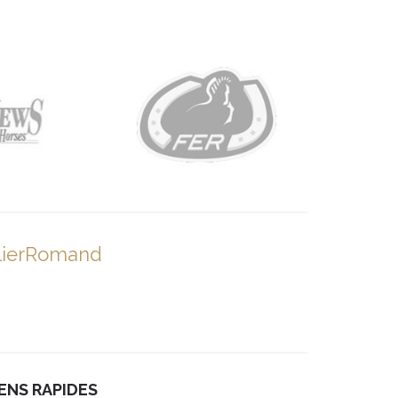
lierRomand
IENS RAPIDES