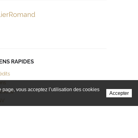
lierRomand
IENS RAPIDES
édits
ens
te page, vous acceptez l’utilisation des cookies
blicité
Accepter
GV
Powered by Artionet
-
Generated with IceCube2.Net