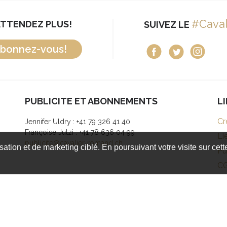
#Cava
ATTENDEZ PLUS!
SUIVEZ LE
bonnez-vous!
PUBLICITE ET ABONNEMENTS
L
Cr
Jennifer Uldry : +41 79 326 41 40
Françoise Jutzi : +41 78 636 04 99
Li
publicite@cavalier-romand.ch
isation et de marketing ciblé. En poursuivant votre visite sur cet
Pu
C
droits réservés