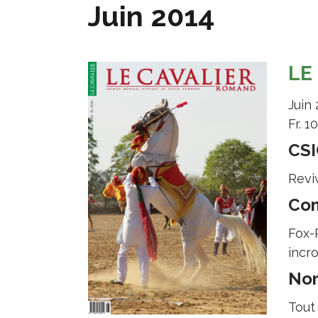
Juin 2014
LE
Juin
Fr. 1
CSI
Revi
Com
Fox-P
incr
Nor
Tout