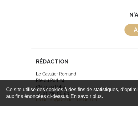
N'
A
RÉDACTION
Le Cavalier Romand
Rte du Port 24
CH-1009 Pully
Ce site utilise des cookies à des fins de statistiques, d’optim
+41 21 729 86 83
aux fins énoncées ci-dessus. En savoir plus.
redaction@cavalier-romand.ch
Copyright © 1999 - 2026 Le Cavalier Romand - Tous 