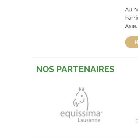
Au no
Farr
Asie.
R
NOS PARTENAIRES