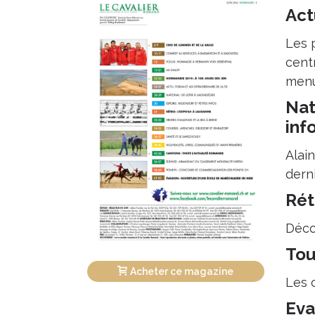
Act
Les p
cent
menu
Nat
inf
Alain
dern
Rét
Déco
Tou
Acheter ce magazine
Les 
Eva