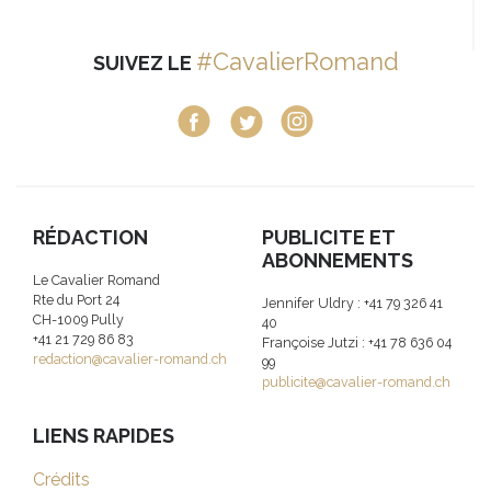
#CavalierRomand
SUIVEZ LE
RÉDACTION
PUBLICITE ET
ABONNEMENTS
Le Cavalier Romand
Rte du Port 24
Jennifer Uldry : +41 79 326 41
CH-1009 Pully
40
+41 21 729 86 83
Françoise Jutzi : +41 78 636 04
redaction@cavalier-romand.ch
99
publicite@cavalier-romand.ch
LIENS RAPIDES
Crédits