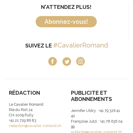
N'ATTENDEZ PLUS!
Abonnez-vous!
#CavalierRomand
SUIVEZ LE
RÉDACTION
PUBLICITE ET
ABONNEMENTS
Le Cavalier Romand
Rte du Port 24
Jennifer Uldry : +41 79 326 41
CH-1009 Pully
40
+41 21 729 86 83
Françoise Jutzi : +41 78 636 04
redaction@cavalier-romand.ch
99
publicite@cavalier-romand.ch