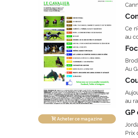
Cann
Com
Ce n’
au c
Foc
Brode
Au G
Cou
Aujo
au ra
GP 
Acheter ce magazine
Jord
Prix