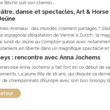
e Béchir suit son chemin....
âtre, danse et spectacles, Art & Horse 
Jeûne
es-Animaux : des mondes vraiment partagés ? Silenci
ole espagnole d’équitation de Vienne à Zurich : la ma
le lundi du Jeûne au Comptoir suisse avec notammen
sitaniens en liberté dans un magnifique spectacle et
eys : rencontre avec Anna Jochems
enevoise Anna Jochems a fait fort en ce début de s
sements. La jeune fille de 16 ans, qui dispute sa de
r de championnats d’Europe avec son bon Snoopy d
etour