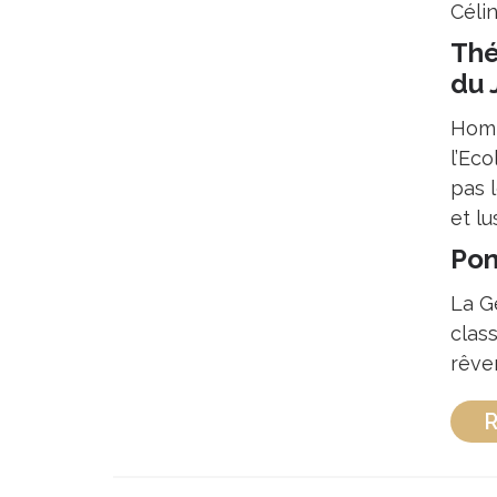
Célin
Thé
du 
Homm
l’Ec
pas 
et lu
Pon
La G
clas
rêve
R