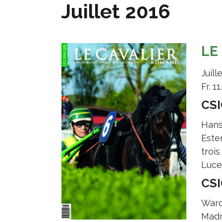
Juillet 2016
LE
Juill
Fr. 11
CSI
Hans
Este
trois
Lucer
CSI
Ward
Madr