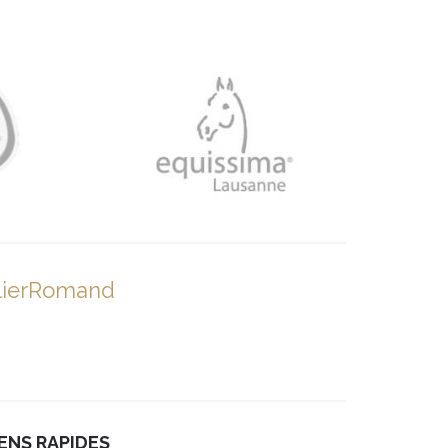
lierRomand
IENS RAPIDES