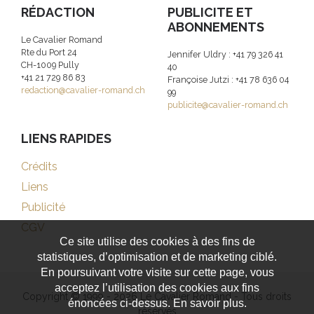
RÉDACTION
PUBLICITE ET
ABONNEMENTS
Le Cavalier Romand
Rte du Port 24
Jennifer Uldry : +41 79 326 41
CH-1009 Pully
40
+41 21 729 86 83
Françoise Jutzi : +41 78 636 04
redaction@cavalier-romand.ch
99
publicite@cavalier-romand.ch
LIENS RAPIDES
Crédits
Liens
Publicité
CGV
Ce site utilise des cookies à des fins de
statistiques, d’optimisation et de marketing ciblé.
En poursuivant votre visite sur cette page, vous
acceptez l’utilisation des cookies aux fins
Copyright © 1999 - 2026 Le Cavalier Romand - Tous droits
énoncées ci-dessus. En savoir plus.
réservés