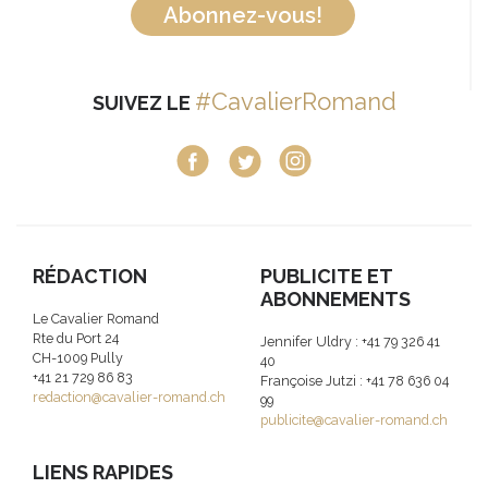
Abonnez-vous!
#CavalierRomand
SUIVEZ LE
RÉDACTION
PUBLICITE ET
ABONNEMENTS
Le Cavalier Romand
Rte du Port 24
Jennifer Uldry : +41 79 326 41
CH-1009 Pully
40
+41 21 729 86 83
Françoise Jutzi : +41 78 636 04
redaction@cavalier-romand.ch
99
publicite@cavalier-romand.ch
LIENS RAPIDES