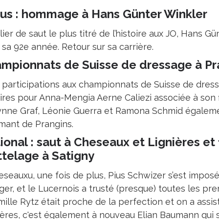
us : hommage à Hans Günter Winkler
ier de saut le plus titré de l’histoire aux JO, Hans Gü
sa 92e année. Retour sur sa carrière.
mpionnats de Suisse de dressage à Pr
 participations aux championnats de Suisse de dressag
oires pour Anna-Mengia Aerne Caliezi associée à son f
nne Graf, Léonie Guerra et Ramona Schmid égalemen
mant de Prangins.
ional : saut à Cheseaux et Lignières et
ttelage à Satigny
eseauxu, une fois de plus, Pius Schwizer s’est impos
ger, et le Lucernois a trusté (presque) toutes les pre
mille Rytz était proche de la perfection et on a assis
ières, c'est également à nouveau Elian Baumann qui 