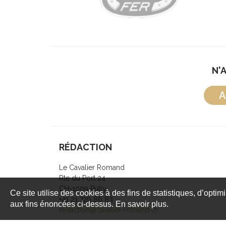
N'
A
RÉDACTION
Le Cavalier Romand
Rte du Port 24
CH-1009 Pully
Ce site utilise des cookies à des fins de statistiques, d’optim
+41 21 729 86 83
aux fins énoncées ci-dessus. En savoir plus.
redaction@cavalier-romand.ch