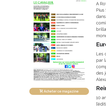
A Ro
Pius
dans 
comit
bril
mond
Eur
Les 
par l
compl
des 
Alex
Rei
Acheter ce magazine
10 a
l’édi