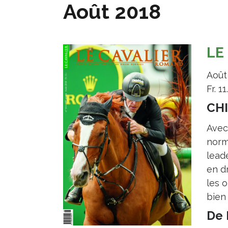
Août 2018
LE
Août
Fr. 11
CHI
Avec
norm
leade
en d
les o
bien 
De 