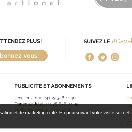
#Cava
ATTENDEZ PLUS!
SUIVEZ LE
bonnez-vous!
PUBLICITE ET ABONNEMENTS
L
Cr
Jennifer Uldry : +41 79 326 41 40
Françoise Jutzi : +41 78 636 04 99
Li
publicite@cavalier-romand.ch
isation et de marketing ciblé. En poursuivant votre visite sur cet
Pu
C