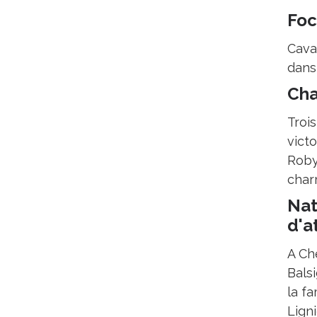
Foc
Caval
dans 
Cha
Trois
vict
Roby
char
Nat
d'a
A Ch
Balsi
la fa
Lign