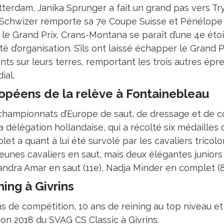
tterdam, Janika Sprunger a fait un grand pas vers Tr
 Schwizer remporte sa 7e Coupe Suisse et Pénélope 
le Grand Prix. Crans-Montana se paraît d’une 4e étoil
é d’organisation. S’ils ont laissé échapper le Grand P
lants sur leurs terres, remportant les trois autres é
ial.
opéens de la relève à Fontainebleau
championnats d’Europe de saut, de dressage et de c
a délégation hollandaise, qui a récolté six médailles
et a quant à lui été survolé par les cavaliers tricolo
jeunes cavaliers en saut, mais deux élégantes juniors
andra Amar en saut (11e), Nadja Minder en complet (8
ning à Givrins
ns de compétition, 10 ans de reining au top niveau e
tion 2018 du SVAG CS Classic à Givrins.