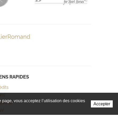
lierRomand
IENS RAPIDES
édits
ens
te page, vous acceptez l’utilisation des cookies
blicité
Accepter
GV