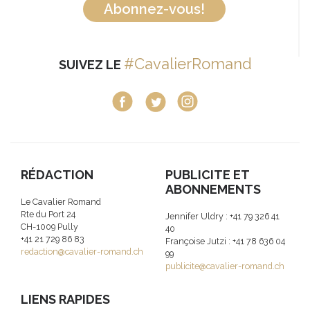
Abonnez-vous!
#CavalierRomand
SUIVEZ LE
RÉDACTION
PUBLICITE ET
ABONNEMENTS
Le Cavalier Romand
Rte du Port 24
Jennifer Uldry : +41 79 326 41
CH-1009 Pully
40
+41 21 729 86 83
Françoise Jutzi : +41 78 636 04
redaction@cavalier-romand.ch
99
publicite@cavalier-romand.ch
LIENS RAPIDES