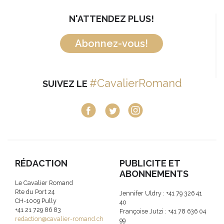
N'ATTENDEZ PLUS!
Abonnez-vous!
#CavalierRomand
SUIVEZ LE
RÉDACTION
PUBLICITE ET
ABONNEMENTS
Le Cavalier Romand
Rte du Port 24
Jennifer Uldry : +41 79 326 41
CH-1009 Pully
40
+41 21 729 86 83
Françoise Jutzi : +41 78 636 04
redaction@cavalier-romand.ch
99