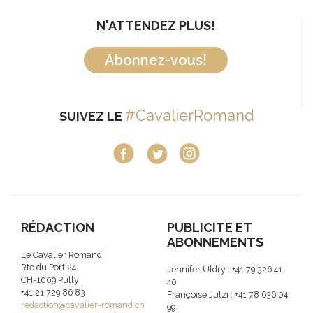
N'ATTENDEZ PLUS!
Abonnez-vous!
#CavalierRomand
SUIVEZ LE
RÉDACTION
PUBLICITE ET
ABONNEMENTS
Le Cavalier Romand
Rte du Port 24
Jennifer Uldry : +41 79 326 41
CH-1009 Pully
40
+41 21 729 86 83
Françoise Jutzi : +41 78 636 04
redaction@cavalier-romand.ch
99